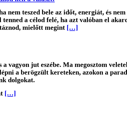
 nem teszed bele az időt, energiát, és nem 
 tenned a célod felé, ha azt valóban el aka
ztáznod, mielőtt megint
[…]
s a vagyon jut eszébe. Ma megosztom velete
úllépni a berögzült kereteken, azokon a par
nk dolgokat.
nt
[…]