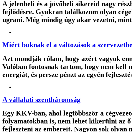
A jelenbeli és a jövőbeli sikereid nagy rés
fejlődésre. Gyakran találkozom olyan cége
ugrani. Még mindig úgy akar vezetni, mint
Miért buknak el a változások a szervezetb
Azt mondják rólam, hogy azért vagyok enny
Valóban fontosnak tartom, hogy nem kell mi
energiát, és persze pénzt az egyén fejlesz
A vállalati szentháromság
Egy KKV-ban, ahol legtöbbször a cégvezető 
folyamatokban is, nem lehet kikerülni az ő 
fejleszteni az embereit. Nagyon sok olyan 