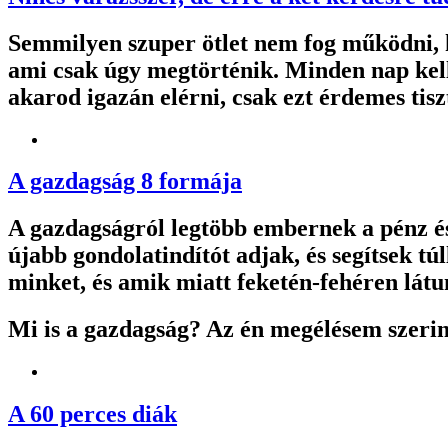
Semmilyen szuper ötlet nem fog működni, ha
ami csak úgy megtörténik. Minden nap kell
akarod igazán elérni, csak ezt érdemes tis
A gazdagság 8 formája
A gazdagságról legtöbb embernek a pénz é
újabb gondolatindítót adjak, és segítsek t
minket, és amik miatt feketén-fehéren látu
Mi is a gazdagság? Az én megélésem szeri
A 60 perces diák