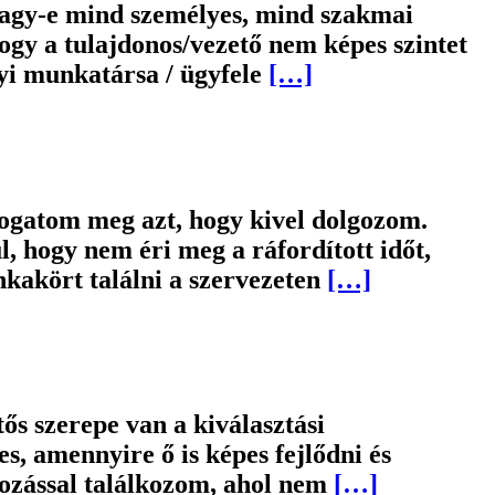
s vagy-e mind személyes, mind szakmai
ogy a tulajdonos/vezető nem képes szintet
yi munkatársa / ügyfele
[…]
logatom meg azt, hogy kivel dolgozom.
, hogy nem éri meg a ráfordított időt,
nkakört találni a szervezeten
[…]
ős szerepe van a kiválasztási
es, amennyire ő is képes fejlődni és
lkozással találkozom, ahol nem
[…]