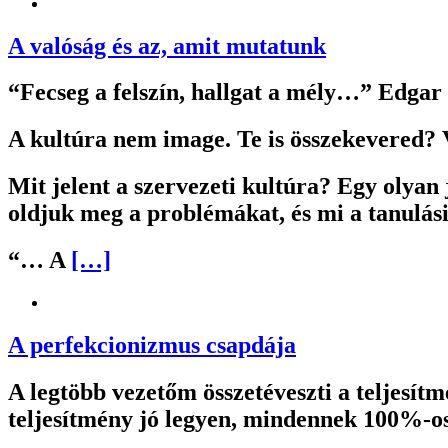
A valóság és az, amit mutatunk
“Fecseg a felszín, hallgat a mély…” Edgar
A kultúra nem image. Te is összekevered? 
Mit jelent a szervezeti kultúra? Egy olyan
oldjuk meg a problémákat, és mi a tanulá
“… A
[…]
A perfekcionizmus csapdája
A legtöbb vezetőm összetéveszti a teljesítm
teljesítmény jó legyen, mindennek 100%-osn