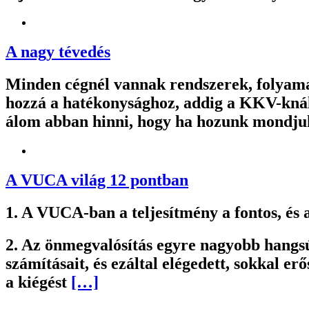
A nagy tévedés
Minden cégnél vannak rendszerek, folyama
hozzá a hatékonysághoz, addig a KKV-knál
álom abban hinni, hogy ha hozunk mondjuk e
A VUCA világ 12 pontban
1. A VUCA-ban a teljesítmény a fontos, és
2. Az önmegvalósítás egyre nagyobb hangsúl
számításait, és ezáltal elégedett, sokkal er
a kiégést
[…]