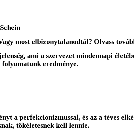
 Schein
Vagy most elbizonytalanodtál? Olvass továb
 jelenség, ami a szervezet mindennapi életéb
si folyamatunk eredménye.
ényt a perfekcionizmussal, és az a téves elk
ak, tökéletesnek kell lennie.