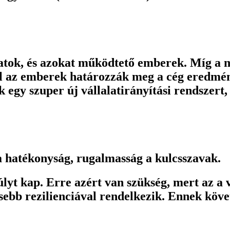
tok, és azokat működtető emberek. Míg a m
 az emberek határozzák meg a cég eredmény
gy szuper új vállalatirányítási rendszert, 
 a hatékonyság, rugalmasság a kulcsszavak.
yt kap. Erre azért van szükség, mert az a v
ősebb rezilienciával rendelkezik. Ennek követ