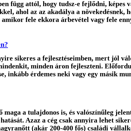
zben függ attól, hogy tudsz-e fejlődni, képe
kkel, ahol az az akadálya a növekedésnek, h
 amikor fele ekkora árbevétel vagy fele enn
en?
ire sikeres a fejlesztéseimben, mert jól vá
ndenkit, minden áron fejleszteni. Előfordul
tése, inkább érdemes neki vagy egy másik mu
maga a tulajdonos is, és valószínűleg jelent
hatását. Azaz a cég csak annyira lehet siker
nagyranőtt (akár 200-400 fős) családi válla