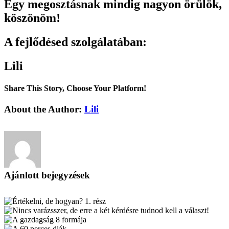
Egy megosztásnak mindig nagyon örülök,
köszönöm!
A fejlődésed szolgálatában:
Lili
Share This Story, Choose Your Platform!
Facebook
X
Reddit
LinkedIn
Tumblr
Pinterest
Vk
Email:
About the Author:
Lili
Ajánlott bejegyzések