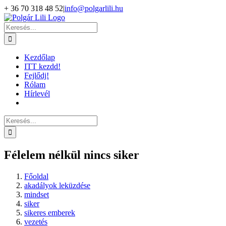
Kihagyás
+ 36 70 318 48 52
|
info@polgarlili.hu
Keresés...
Kezdőlap
ITT kezdd!
Fejlődj!
Rólam
Hírlevél
Keresés...
Félelem nélkül nincs siker
Főoldal
akadályok leküzdése
mindset
siker
sikeres emberek
vezetés