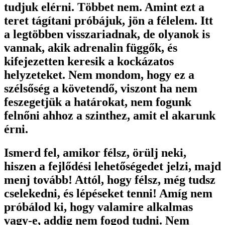
tudjuk elérni. Többet nem. Amint ezt a
teret tágítani próbájuk, jön a félelem. Itt
a legtöbben visszariadnak, de olyanok is
vannak, akik adrenalin függők, és
kifejezetten keresik a kockázatos
helyzeteket. Nem mondom, hogy ez a
szélsőség a követendő, viszont ha nem
feszegetjük a határokat, nem fogunk
felnőni ahhoz a szinthez, amit el akarunk
érni.
Ismerd fel, amikor félsz, örülj neki,
hiszen a fejlődési lehetőségedet jelzi, majd
menj tovább! Attól, hogy félsz, még tudsz
cselekedni, és lépéseket tenni! Amíg nem
próbálod ki, hogy valamire alkalmas
vagy-e, addig nem fogod tudni. Nem