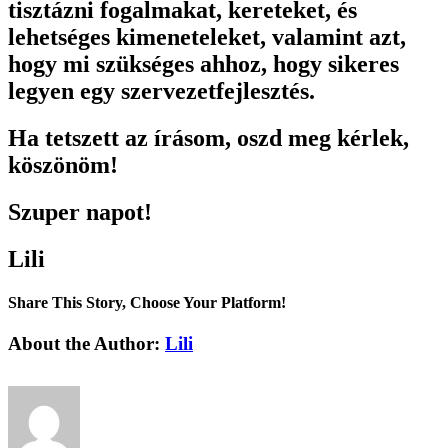
tisztázni fogalmakat, kereteket, és
lehetséges kimeneteleket, valamint azt,
hogy mi szükséges ahhoz, hogy sikeres
legyen egy szervezetfejlesztés.
Ha tetszett az írásom, oszd meg kérlek,
köszönöm!
Szuper napot!
Lili
Share This Story, Choose Your Platform!
Facebook
X
Reddit
LinkedIn
Tumblr
Pinterest
Vk
Email:
About the Author:
Lili