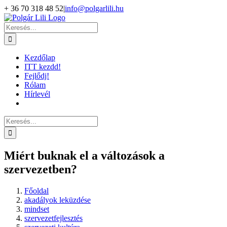
Kihagyás
+ 36 70 318 48 52
|
info@polgarlili.hu
Keresés...
Kezdőlap
ITT kezdd!
Fejlődj!
Rólam
Hírlevél
Keresés...
Miért buknak el a változások a
szervezetben?
Főoldal
akadályok leküzdése
mindset
szervezetfejlesztés