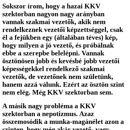
Sokszor írom, hogy a hazai KKV
szektorban nagyon nagy arányban
vannak szakmai vezetők, akik nem
rendelkeznek vezetői képzettséggel, csak
él a fejükben egy (általában téves) kép,
hogy milyen a jó vezető, és próbálnak
ebbe a szerepbe belelépni. Vannak
ösztönösen jobb és kevésbé jobb vezetői
képességekkel rendelkező szakmai
vezetők, de vezetőnek nem születünk,
hanem azzá válunk. Ezért az ösztön szint
nem elég. Még KKV szektorban sem.
A másik nagy probléma a KKV
szektorban a nepotizmus. Azaz
összemosódik a munka-magánélet azon a
szinten, hogy még akár vezető- vagy