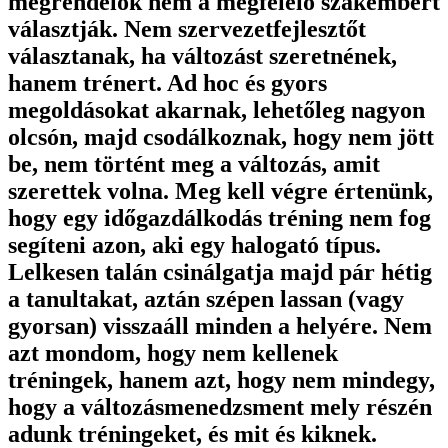
megrendelők nem a megfelelő szakembert
választják. Nem szervezetfejlesztőt
választanak, ha változást szeretnének,
hanem trénert. Ad hoc és gyors
megoldásokat akarnak, lehetőleg nagyon
olcsón, majd csodálkoznak, hogy nem jött
be, nem történt meg a változás, amit
szerettek volna. Meg kell végre értenünk,
hogy egy időgazdálkodás tréning nem fog
segíteni azon, aki egy halogató típus.
Lelkesen talán csinálgatja majd pár hétig
a tanultakat, aztán szépen lassan (vagy
gyorsan) visszaáll minden a helyére. Nem
azt mondom, hogy nem kellenek
tréningek, hanem azt, hogy nem mindegy,
hogy a változásmenedzsment mely részén
adunk tréningeket, és mit és kiknek.