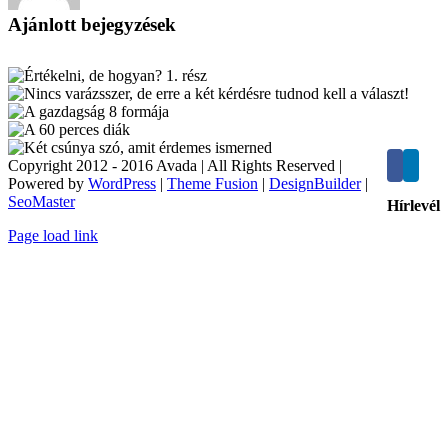
Ajánlott bejegyzések
Copyright 2012 - 2016 Avada | All Rights Reserved |
Powered by
WordPress
|
Theme Fusion
|
DesignBuilder
|
SeoMaster
Hírlevél
Toggle
Page load link
Sliding
Kedves Látogató! Tájékoztatjuk, hogy a honlap
Bar
felhasználói élmény fokozásának érdekében sütiket
Area
alkalmazunk. A honlapunk használatával ön a
tájékoztatásunkat tudomásul veszi.
Elfogadom