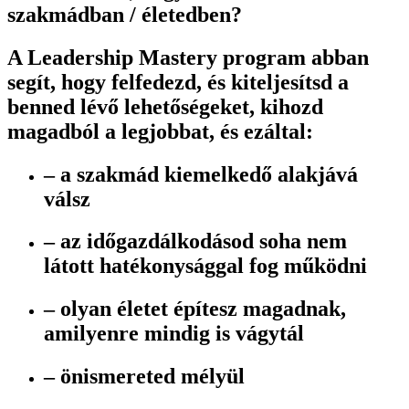
szakmádban / életedben?
A
Leadership Mastery program
abban
segít, hogy felfedezd, és kiteljesítsd a
benned lévő lehetőségeket, kihozd
magadból a legjobbat, és ezáltal:
– a szakmád kiemelkedő alakjává
válsz
– az időgazdálkodásod soha nem
látott hatékonysággal fog működni
– olyan életet építesz magadnak,
amilyenre mindig is vágytál
– önismereted mélyül