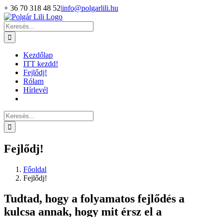
Kihagyás
+ 36 70 318 48 52
|
info@polgarlili.hu
Keresés...
Kezdőlap
ITT kezdd!
Fejlődj!
Rólam
Hírlevél
Keresés...
Fejlődj!
Főoldal
Fejlődj!
Tudtad, hogy a folyamatos fejlődés a
kulcsa annak, hogy mit érsz el a