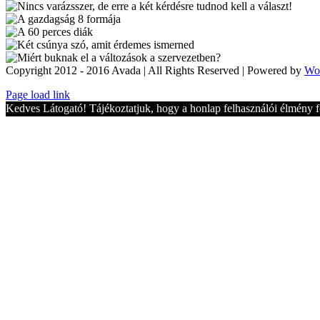
Copyright 2012 - 2016 Avada | All Rights Reserved | Powered by
Wo
Toggle
Page load link
Sliding
Kedves Látogató! Tájékoztatjuk, hogy a honlap felhasználói élmény f
Bar
Area