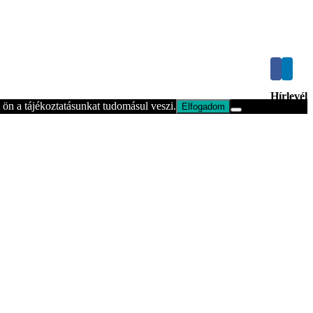
Hírlevél
ön a tájékoztatásunkat tudomásul veszi.
Elfogadom