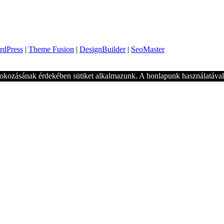
rdPress
|
Theme Fusion
|
DesignBuilder
|
SeoMaster
okozásának érdekében sütiket alkalmazunk. A honlapunk használatával 