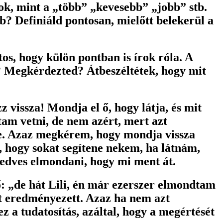
ok, mint a „több” „kevesebb” „jobb” stb.
b? Definiáld pontosan, mielőtt belekerül a
os, hogy külön pontban is írok róla. A
? Megkérdezted? Átbeszéltétek, hogy mit
vissza! Mondja el ő, hogy látja, és mit
tam vetni, de nem azért, mert azt
-e. Azaz megkérem, hogy mondja vissza
hogy sokat segítene nekem, ha látnám,
 kedves elmondani, hogy mi ment át.
: „de hát Lili, én már ezerszer elmondtam
t eredményezett. Azaz ha nem azt
 a tudatosítás, azáltal, hogy a megértését