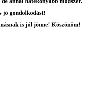
, de annál hatékonyabb módszer.
 jó gondolkodást!
 másnak is jól jönne! Köszönöm!