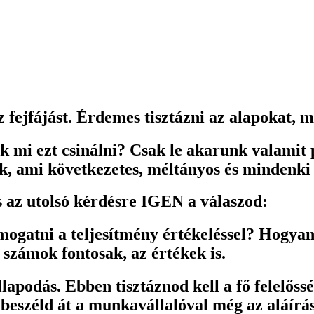
 fejfájást. Érdemes tisztázni az alapokat, 
uk mi ezt csinálni? Csak le akarunk valamit
k, ami következetes, méltányos és mindenki
és az utolsó kérdésre IGEN a válaszod:
ogatni a teljesítmény értékeléssel? Hogyan 
 számok fontosak, az értékek is.
odás. Ebben tisztáznod kell a fő felelőssége
eszéld át a munkavállalóval még az aláírás