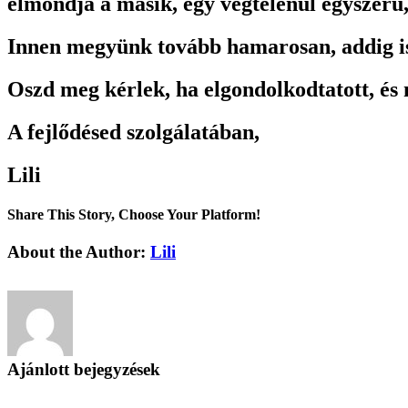
elmondja a másik, egy végtelenül egyszerű
Innen megyünk tovább hamarosan, addig is
Oszd meg kérlek, ha elgondolkodtatott, és
A fejlődésed szolgálatában,
Lili
Share This Story, Choose Your Platform!
Facebook
X
Reddit
LinkedIn
Tumblr
Pinterest
Vk
Email:
About the Author:
Lili
Ajánlott bejegyzések