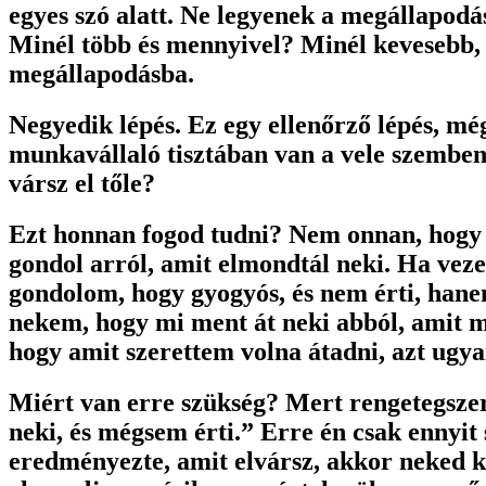
egyes szó alatt. Ne legyenek a megállapodá
Minél több és mennyivel? Minél kevesebb, é
megállapodásba.
Negyedik lépés. Ez egy ellenőrző lépés, még
munkavállaló tisztában van a vele szemben
vársz el tőle?
Ezt honnan fogod tudni? Nem onnan, hogy a 
gondol arról, amit elmondtál neki. Ha veze
gondolom, hogy gyogyós, és nem érti, han
nekem, hogy mi ment át neki abból, amit 
hogy amit szerettem volna átadni, azt ugya
Miért van erre szükség? Mert rengetegszer
neki, és mégsem érti.” Erre én csak enny
eredményezte, amit elvársz, akkor neked ke