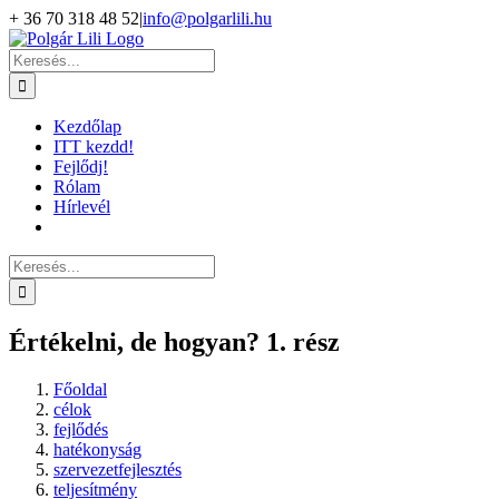
Kihagyás
+ 36 70 318 48 52
|
info@polgarlili.hu
Keresés...
Kezdőlap
ITT kezdd!
Fejlődj!
Rólam
Hírlevél
Keresés...
Értékelni, de hogyan? 1. rész
Főoldal
célok
fejlődés
hatékonyság
szervezetfejlesztés
teljesítmény