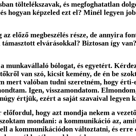
sban töltelékszavak, és megfoghatatlan dolg
s hogyan képzeled ezt el? Minél legyen job
 az előző megbeszélés része, de annyira font
 támasztott elvárásokkal? Biztosan így van
munkavállaló bólogat, és egyetért. Kérdezz 
tőkről van szó, kicsit kemény, de én be szok
em mert valóban tudni szeretném, hogy érti
mondtam. Igen, visszamondatom. Elmondom, 
núgy értjük, ezért a saját szavaival legyen
 előfordul, hogy azt mondja nekem a vezető
it szoktam mondani: a kommunikáció az, ami
ll a kommunikációdon változtatni, és erre ez