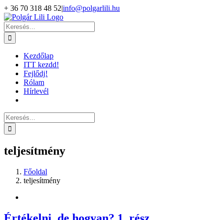
Kihagyás
+ 36 70 318 48 52
|
info@polgarlili.hu
Keresés...
Kezdőlap
ITT kezdd!
Fejlődj!
Rólam
Hírlevél
Keresés...
teljesítmény
Főoldal
teljesítmény
Értékelni, de hogyan? 1. rész