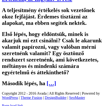
A teljesítmény értékelés sok vezetőnek
okoz fejfájást. Érdemes tisztázni az
alapokat, ma ebben segítek nektek.
Első lépés, hogy eldöntsük, minek is
akarjuk mi ezt csinálni? Csak le akarunk
valamit papírozni, vagy valóban mérni
szeretnénk valamit? Egy ösztönző
rendszert szeretnénk, ami következetes,
méltányos és mindenki számára
egyértelmű és áttekinthető?
Második lépés, ha
[…]
Copyright 2012 - 2016 Avada | All Rights Reserved | Powered by
WordPress
|
Theme Fusion
|
DesignBuilder
|
SeoMaster
Toggle
Page load link