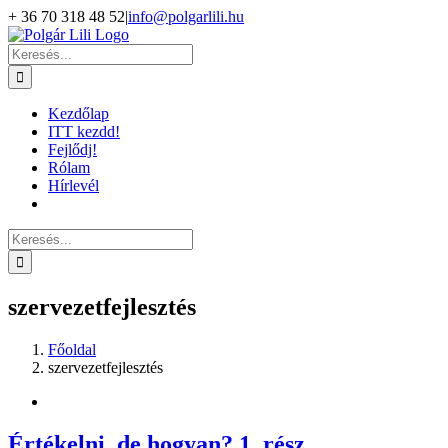
Kihagyás
+ 36 70 318 48 52
|
info@polgarlili.hu
Keresés...
Kezdőlap
ITT kezdd!
Fejlődj!
Rólam
Hírlevél
Keresés...
szervezetfejlesztés
Főoldal
szervezetfejlesztés
Értékelni, de hogyan? 1. rész