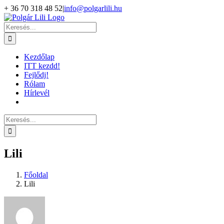
Kihagyás
+ 36 70 318 48 52
|
info@polgarlili.hu
Keresés...
Kezdőlap
ITT kezdd!
Fejlődj!
Rólam
Hírlevél
Keresés...
Lili
Főoldal
Lili