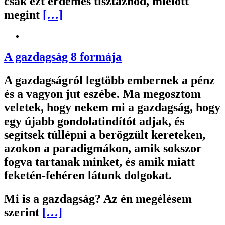
csak ezt érdemes tisztáznod, mielőtt
megint
[…]
A gazdagság 8 formája
A gazdagságról legtöbb embernek a pénz
és a vagyon jut eszébe. Ma megosztom
veletek, hogy nekem mi a gazdagság, hogy
egy újabb gondolatindítót adjak, és
segítsek túllépni a berögzült kereteken,
azokon a paradigmákon, amik sokszor
fogva tartanak minket, és amik miatt
feketén-fehéren látunk dolgokat.
Mi is a gazdagság? Az én megélésem
szerint
[…]