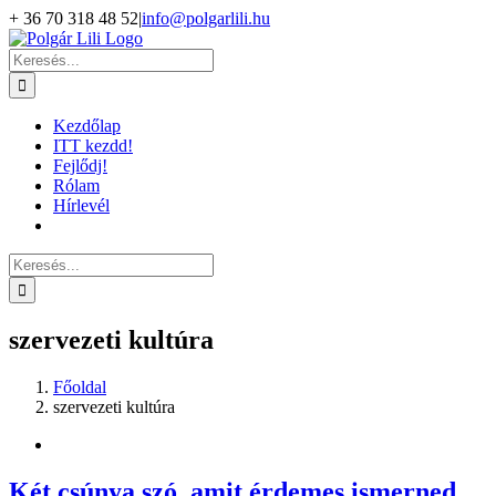
Kihagyás
+ 36 70 318 48 52
|
info@polgarlili.hu
Keresés...
Kezdőlap
ITT kezdd!
Fejlődj!
Rólam
Hírlevél
Keresés...
szervezeti kultúra
Főoldal
szervezeti kultúra
Két csúnya szó, amit érdemes ismerned