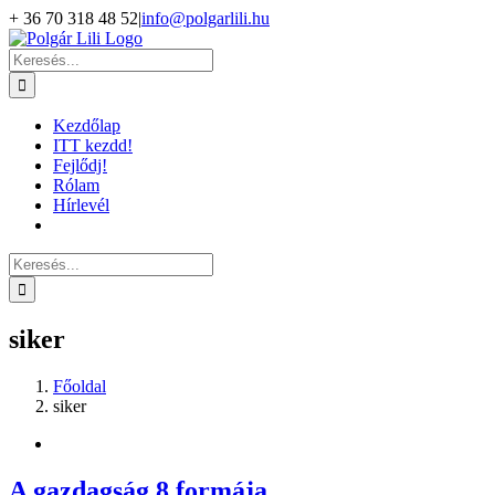
Kihagyás
+ 36 70 318 48 52
|
info@polgarlili.hu
Keresés...
Kezdőlap
ITT kezdd!
Fejlődj!
Rólam
Hírlevél
Keresés...
siker
Főoldal
siker
A gazdagság 8 formája