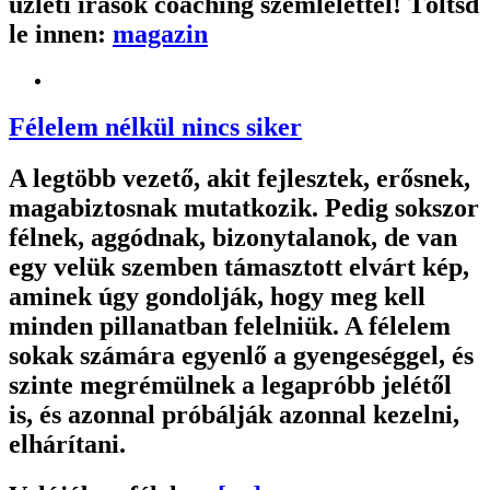
üzleti írások coaching szemlélettel! Töltsd
le innen:
magazin
Félelem nélkül nincs siker
A legtöbb vezető, akit fejlesztek, erősnek,
magabiztosnak mutatkozik. Pedig sokszor
félnek, aggódnak, bizonytalanok, de van
egy velük szemben támasztott elvárt kép,
aminek úgy gondolják, hogy meg kell
minden pillanatban felelniük. A félelem
sokak számára egyenlő a gyengeséggel, és
szinte megrémülnek a legapróbb jelétől
is, és azonnal próbálják azonnal kezelni,
elhárítani.