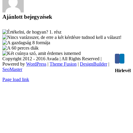
Ajánlott bejegyzések
Copyright 2012 - 2016 Avada | All Rights Reserved |
Powered by
WordPress
|
Theme Fusion
|
DesignBuilder
|
SeoMaster
Hírlevél
Toggle
Page load link
Sliding
Bar
Area