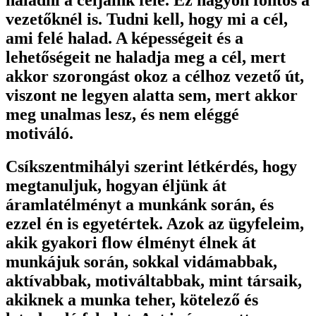
haladni a céljaink felé. Ez nagyon fontos a
vezetőknél is. Tudni kell, hogy mi a cél,
ami felé halad. A képességeit és a
lehetőségeit ne haladja meg a cél, mert
akkor szorongást okoz a célhoz vezető út,
viszont ne legyen alatta sem, mert akkor
meg unalmas lesz, és nem eléggé
motiváló.
Csíkszentmihályi szerint létkérdés, hogy
megtanuljuk, hogyan éljünk át
áramlatélményt a munkánk során, és
ezzel én is egyetértek. Azok az ügyfeleim,
akik gyakori flow élményt élnek át
munkájuk során, sokkal vidámabbak,
aktívabbak, motiváltabbak, mint társaik,
akiknek a munka teher, kötelező és