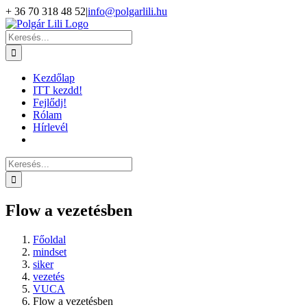
Kihagyás
+ 36 70 318 48 52
|
info@polgarlili.hu
Keresés...
Kezdőlap
ITT kezdd!
Fejlődj!
Rólam
Hírlevél
Keresés...
Flow a vezetésben
Főoldal
mindset
siker
vezetés
VUCA
Flow a vezetésben