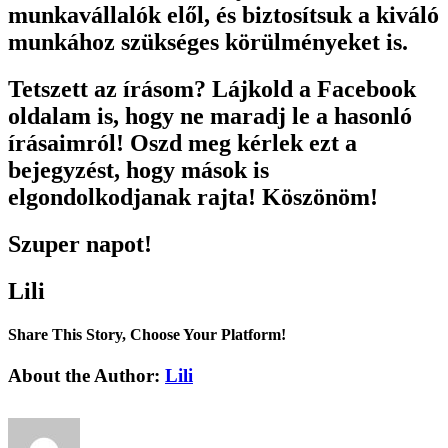
munkavállalók elől, és biztosítsuk a kiváló
munkához szükséges körülményeket is.
Tetszett az írásom? Lájkold a Facebook
oldalam is, hogy ne maradj le a hasonló
írásaimról! Oszd meg kérlek ezt a
bejegyzést, hogy mások is
elgondolkodjanak rajta! Köszönöm!
Szuper napot!
Lili
Share This Story, Choose Your Platform!
Facebook
X
Reddit
LinkedIn
Tumblr
Pinterest
Vk
Email:
About the Author:
Lili