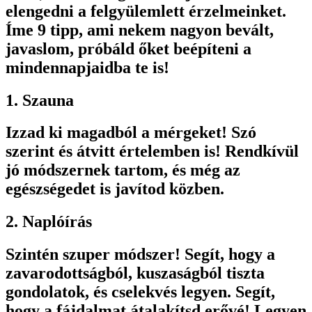
elengedni a felgyülemlett érzelmeinket.
Íme 9 tipp, ami nekem nagyon bevált,
javaslom, próbáld őket beépíteni a
mindennapjaidba te is!
1. Szauna
Izzad ki magadból a mérgeket! Szó
szerint és átvitt értelemben is! Rendkívül
jó módszernek tartom, és még az
egészségedet is javítod közben.
2. Naplóírás
Szintén szuper módszer! Segít, hogy a
zavarodottságból, kuszaságból tiszta
gondolatok, és cselekvés legyen. Segít,
hogy a fájdalmat átalakítsd erővé! Legyen