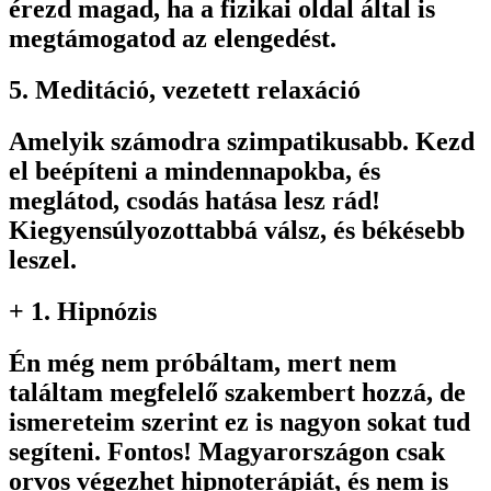
érezd magad, ha a fizikai oldal által is
megtámogatod az elengedést.
5. Meditáció, vezetett relaxáció
Amelyik számodra szimpatikusabb. Kezd
el beépíteni a mindennapokba, és
meglátod, csodás hatása lesz rád!
Kiegyensúlyozottabbá válsz, és békésebb
leszel.
+ 1. Hipnózis
Én még nem próbáltam, mert nem
találtam megfelelő szakembert hozzá, de
ismereteim szerint ez is nagyon sokat tud
segíteni. Fontos! Magyarországon csak
orvos végezhet hipnoterápiát, és nem is