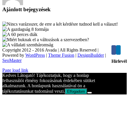
Ajánlott bejegyzések
Copyright 2012 - 2016 Avada | All Rights Reserved |
Powered by
WordPress
|
Theme Fusion
|
DesignBuilder
|
SeoMaster
Hírlevél
Toggle
Page load link
Sliding
Kedves Látogató! Tájékoztatjuk, hogy a honlap
Bar
felhasználói élmény fokozásának érdekében sütiket
Area
alkalmazunk. A honlapunk használatával ön a
tájékoztatásunkat tudomásul veszi.
Elfogadom