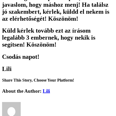
javaslom, hogy máshoz menj! Ha találsz
jó szakembert, kérlek, küldd el nekem is
az elérhetőségét! Köszönöm!
Küld kérlek tovább ezt az írásom
legalább 3 embernek, hogy nekik is
segítsen! Köszönöm!
Csodás napot!
Lili
Share This Story, Choose Your Platform!
Facebook
X
Reddit
LinkedIn
Tumblr
Pinterest
Vk
Email:
About the Author:
Lili