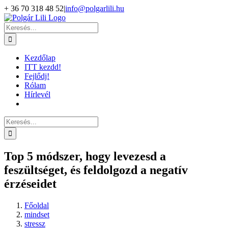
Kihagyás
+ 36 70 318 48 52
|
info@polgarlili.hu
Keresés...
Kezdőlap
ITT kezdd!
Fejlődj!
Rólam
Hírlevél
Keresés...
Top 5 módszer, hogy levezesd a
feszültséget, és feldolgozd a negatív
érzéseidet
Főoldal
mindset
stressz