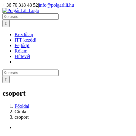
Kihagyás
+ 36 70 318 48 52
|
info@polgarlili.hu
Keresés...
Kezdőlap
ITT kezdd!
Fejlődj!
Rólam
Hírlevél
Keresés...
csoport
Főoldal
Címke
csoport