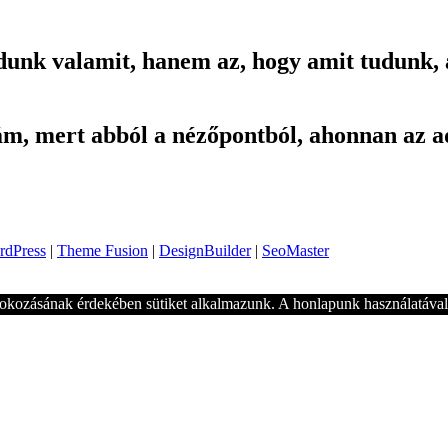
dunk valamit, hanem az, hogy amit tudunk, 
ám, mert abból a nézőpontból, ahonnan az a
rdPress
|
Theme Fusion
|
DesignBuilder
|
SeoMaster
okozásának érdekében sütiket alkalmazunk. A honlapunk használatával 