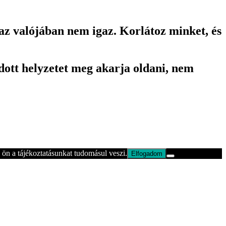
az valójában nem igaz. Korlátoz minket, és
dott helyzetet meg akarja oldani, nem
ön a tájékoztatásunkat tudomásul veszi.
Elfogadom