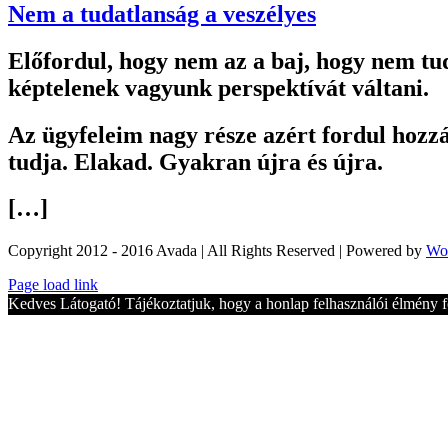
Nem a tudatlanság a veszélyes
Előfordul, hogy nem az a baj, hogy nem tu
képtelenek vagyunk perspektívát váltani.
Az ügyfeleim nagy része azért fordul hozz
tudja. Elakad. Gyakran újra és újra.
[…]
Copyright 2012 - 2016 Avada | All Rights Reserved | Powered by
Wo
Toggle
Page load link
Sliding
Kedves Látogató! Tájékoztatjuk, hogy a honlap felhasználói élmény f
Bar
Area