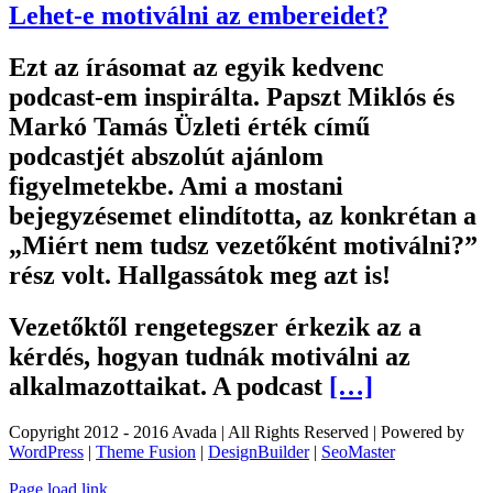
Lehet-e motiválni az embereidet?
Ezt az írásomat az egyik kedvenc
podcast-em inspirálta. Papszt Miklós és
Markó Tamás Üzleti érték című
podcastjét abszolút ajánlom
figyelmetekbe. Ami a mostani
bejegyzésemet elindította, az konkrétan a
„Miért nem tudsz vezetőként motiválni?”
rész volt. Hallgassátok meg azt is!
Vezetőktől rengetegszer érkezik az a
kérdés, hogyan tudnák motiválni az
alkalmazottaikat. A podcast
[…]
Copyright 2012 - 2016 Avada | All Rights Reserved | Powered by
WordPress
|
Theme Fusion
|
DesignBuilder
|
SeoMaster
Toggle
Page load link