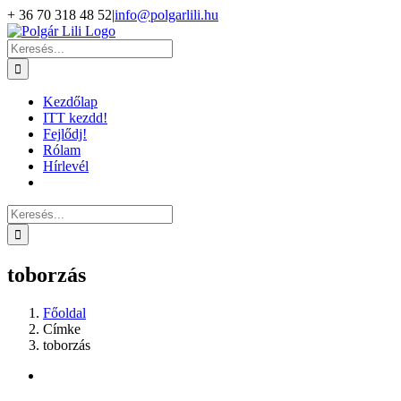
Kihagyás
+ 36 70 318 48 52
|
info@polgarlili.hu
Keresés...
Kezdőlap
ITT kezdd!
Fejlődj!
Rólam
Hírlevél
Keresés...
toborzás
Főoldal
Címke
toborzás