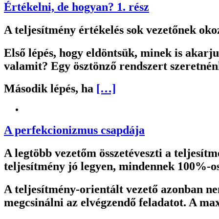
Értékelni, de hogyan? 1. rész
A teljesítmény értékelés sok vezetőnek okoz
Első lépés, hogy eldöntsük, minek is akarj
valamit? Egy ösztönző rendszert szeretnén
Második lépés, ha
[…]
A perfekcionizmus csapdája
A legtöbb vezetőm összetéveszti a teljesítm
teljesítmény jó legyen, mindennek 100%-osn
A teljesítmény-orientált vezető azonban n
megcsinálni az elvégzendő feladatot. A ma