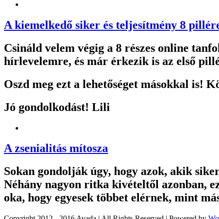
A kiemelkedő siker és teljesítmény 8 pillér
Csináld velem végig a 8 részes online tanfo
hírlevelemre, és már érkezik is az első pillé
Oszd meg ezt a lehetőséget másokkal is! 
Jó gondolkodást! Lili
A zsenialitás mítosza
Sokan gondolják úgy, hogy azok, akik siker
Néhány nagyon ritka kivételtől azonban, e
oka, hogy egyesek többet elérnek, mint má
Copyright 2012 - 2016 Avada | All Rights Reserved | Powered by
Wo