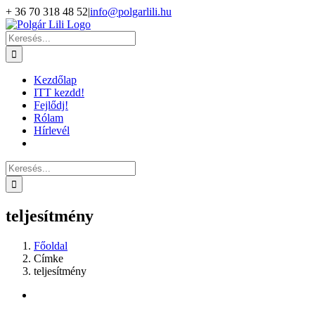
Kihagyás
+ 36 70 318 48 52
|
info@polgarlili.hu
Keresés...
Kezdőlap
ITT kezdd!
Fejlődj!
Rólam
Hírlevél
Keresés...
teljesítmény
Főoldal
Címke
teljesítmény