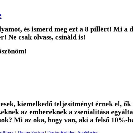
e
lyamot, és ismerd meg ezt a 8 pillért! Mi a 
r! Ne csak olvass, csináld is!
Köszönöm!
esek, kiemelkedő teljesítményt érnek el, ők 
zeknek az embereknek a zsenialitása egyált
sok? Mi az oka, hogy van, aki a felső 10%-b
rdPress
|
Theme Fusion
|
DesignBuilder
|
SeoMaster