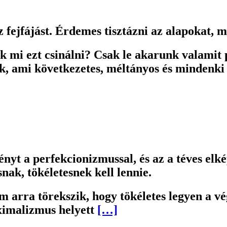
 fejfájást. Érdemes tisztázni az alapokat, 
uk mi ezt csinálni? Csak le akarunk valamit
k, ami következetes, méltányos és mindenki
ényt a perfekcionizmussal, és az a téves elk
ak, tökéletesnek kell lennie.
em arra törekszik, hogy tökéletes legyen a 
ximalizmus helyett
[…]