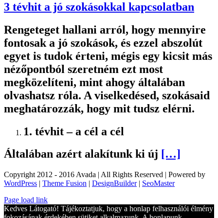
3 tévhit a jó szokásokkal kapcsolatban
Rengeteget hallani arról, hogy mennyire
fontosak a jó szokások, és ezzel abszolút
egyet is tudok érteni, mégis egy kicsit más
nézőpontból szeretném ezt most
megközelíteni, mint ahogy általában
olvashatsz róla. A viselkedésed, szokásaid
meghatározzák, hogy mit tudsz elérni.
1. tévhit – a cél a cél
Általában azért alakítunk ki új
[…]
Copyright 2012 - 2016 Avada | All Rights Reserved | Powered by
WordPress
|
Theme Fusion
|
DesignBuilder
|
SeoMaster
Toggle
Page load link
Sliding
Kedves Látogató! Tájékoztatjuk, hogy a honlap felhasználói élmény
Bar
fokozásának érdekében sütiket alkalmazunk. A honlapunk