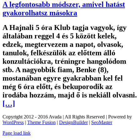
A legfontosabb módszer, amivel hatást
gyakorolhatsz másokra
A Hajnali 5 óra Klub tagja vagyok, így
általában reggel 4 és 5 között kelek,
edzek, megtervezem a napot, olvasok,
tanulok, felkészülök az előttem álló
konzultációkra, tréningre hangolódom
stb. A nagyobbik fiam, Benke (8),
mostanában egyre gyakrabban kel fel
még 6 óra előtt, és bekuporodik az
irodába hozzám, majd ő is nekiáll olvasni.
[…]
Copyright 2012 - 2016 Avada | All Rights Reserved | Powered by
WordPress
|
Theme Fusion
|
DesignBuilder
|
SeoMaster
Toggle
Page load link
Sliding