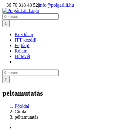
Kihagyás
+ 36 70 318 48 52
|
info@polgarlili.hu
Keresés...
Kezdőlap
ITT kezdd!
Fejlődj!
Rólam
Hírlevél
Keresés...
péltamutatás
Főoldal
Címke
péltamutatás