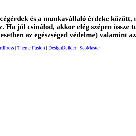
 cégérdek és a munkavállaló érdeke között, 
. Ha jól csinálod, akkor elég szépen össze 
n esetben az egészséged védelme) valamint a
rdPress
|
Theme Fusion
|
DesignBuilder
|
SeoMaster