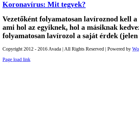
Koronavírus: Mit tegyek?
Vezetőként folyamatosan lavíroznod kell a
ami hol az egyiknek, hol a másiknak kedvez
folyamatosan lavírozol a saját érdek (jele
Copyright 2012 - 2016 Avada | All Rights Reserved | Powered by
Wo
Toggle
Page load link
Sliding
Bar
Area