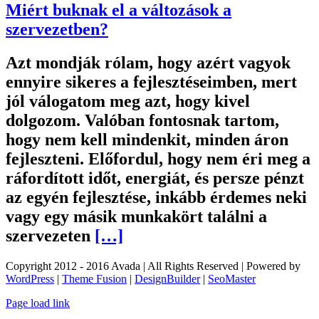
Miért buknak el a változások a
szervezetben?
Azt mondják rólam, hogy azért vagyok
ennyire sikeres a fejlesztéseimben, mert
jól válogatom meg azt, hogy kivel
dolgozom. Valóban fontosnak tartom,
hogy nem kell mindenkit, minden áron
fejleszteni. Előfordul, hogy nem éri meg a
ráfordított időt, energiát, és persze pénzt
az egyén fejlesztése, inkább érdemes neki
vagy egy másik munkakört találni a
szervezeten
[…]
Copyright 2012 - 2016 Avada | All Rights Reserved | Powered by
WordPress
|
Theme Fusion
|
DesignBuilder
|
SeoMaster
Toggle
Page load link
Sliding