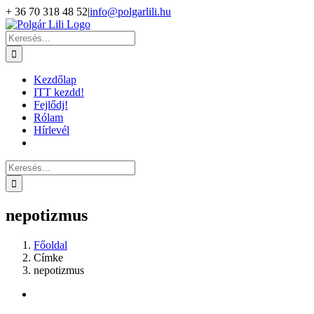
Kihagyás
+ 36 70 318 48 52
|
info@polgarlili.hu
Keresés...
Kezdőlap
ITT kezdd!
Fejlődj!
Rólam
Hírlevél
Keresés...
nepotizmus
Főoldal
Címke
nepotizmus