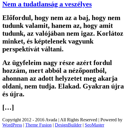
Nem a tudatlanság a veszélyes
Előfordul, hogy nem az a baj, hogy nem
tudunk valamit, hanem az, hogy amit
tudunk, az valójában nem igaz. Korlátoz
minket, és képtelenek vagyunk
perspektívát váltani.
Az ügyfeleim nagy része azért fordul
hozzám, mert abból a nézőpontból,
ahonnan az adott helyzetet meg akarja
oldani, nem tudja. Elakad. Gyakran újra
és újra.
[…]
Copyright 2012 - 2016 Avada | All Rights Reserved | Powered by
WordPress
|
Theme Fusion
|
DesignBuilder
|
SeoMaster