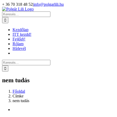
Kihagyás
+ 36 70 318 48 52
|
info@polgarlili.hu
Keresés...
Kezdőlap
ITT kezdd!
Fejlődj!
Rólam
Hírlevél
Keresés...
nem tudás
Főoldal
Címke
nem tudás