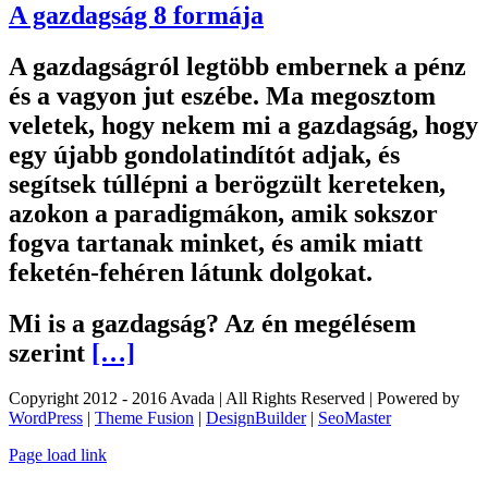
A gazdagság 8 formája
A gazdagságról legtöbb embernek a pénz
és a vagyon jut eszébe. Ma megosztom
veletek, hogy nekem mi a gazdagság, hogy
egy újabb gondolatindítót adjak, és
segítsek túllépni a berögzült kereteken,
azokon a paradigmákon, amik sokszor
fogva tartanak minket, és amik miatt
feketén-fehéren látunk dolgokat.
Mi is a gazdagság? Az én megélésem
szerint
[…]
Copyright 2012 - 2016 Avada | All Rights Reserved | Powered by
WordPress
|
Theme Fusion
|
DesignBuilder
|
SeoMaster
Toggle
Page load link
Sliding