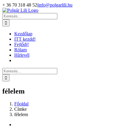
Kihagyás
+ 36 70 318 48 52
|
info@polgarlili.hu
Keresés...
Kezdőlap
ITT kezdd!
Fejlődj!
Rólam
Hírlevél
Keresés...
félelem
Főoldal
Címke
félelem