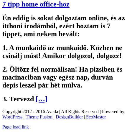
7 tipp home office-hoz
Én eddig is sokat dolgoztam online, és az
itthoni irodámból, ezért hoztam is 7
tippet, ami nekem bevált:
1. A munkaidő az munkaidő. Közben ne
csinálj mást! Amikor dolgozol, dolgozz!
2. Öltözz fel normálisan! Ha pizsiben és
macinaciban vagy egész nap, durván
depis leszel pár hét múlva.
3. Tervezd
[…]
Copyright 2012 - 2016 Avada | All Rights Reserved | Powered by
WordPress
|
Theme Fusion
|
DesignBuilder
|
SeoMaster
Toggle
Page load link
Sliding