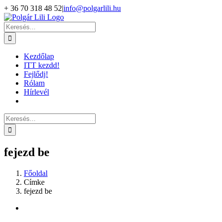
Kihagyás
+ 36 70 318 48 52
|
info@polgarlili.hu
Keresés...
Kezdőlap
ITT kezdd!
Fejlődj!
Rólam
Hírlevél
Keresés...
fejezd be
Főoldal
Címke
fejezd be